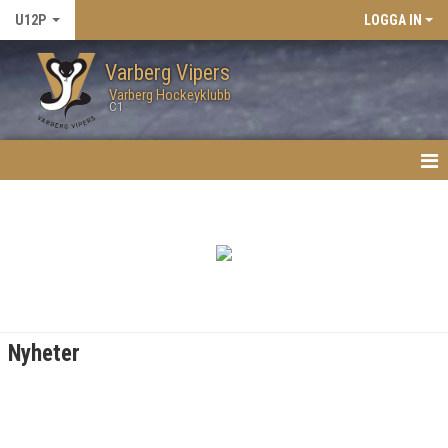
U12P
LOGGA IN
Varberg Vipers
Varberg Hockeyklubb
C1
HEM
NYHETER
KALENDER
MATCHER
Nyheter
TRUPPEN
BILDGALLERI