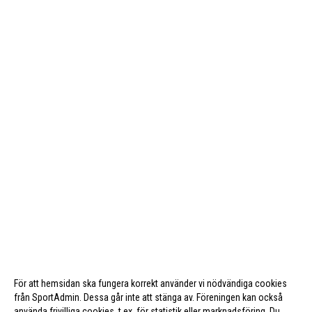
För att hemsidan ska fungera korrekt använder vi nödvändiga cookies
från SportAdmin. Dessa går inte att stänga av. Föreningen kan också
använda frivilliga cookies, t.ex. för statistik eller marknadsföring. Du