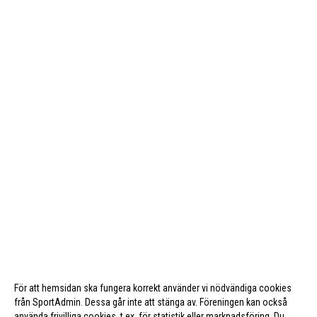
För att hemsidan ska fungera korrekt använder vi nödvändiga cookies
från SportAdmin. Dessa går inte att stänga av. Föreningen kan också
använda frivilliga cookies, t.ex. för statistik eller marknadsföring. Du