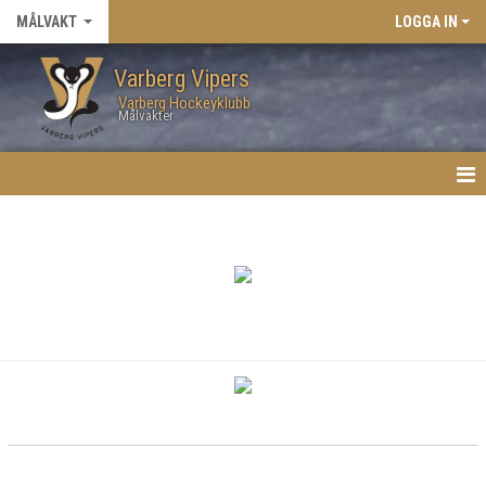
MÅLVAKT
LOGGA IN
Varberg Vipers
Varberg Hockeyklubb
Målvakter
HEM
NYHETER
KALENDER
TRUPPEN
BILDGALLERI
DOKUMENT