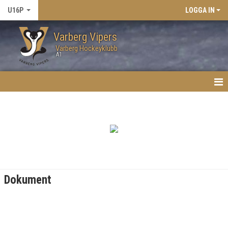
U16P
LOGGA IN
Varberg Vipers
Varberg Hockeyklubb
A1
HEM
NYHETER
KALENDER
MATCHER
Dokument
TRUPPEN
BILDGALLERI