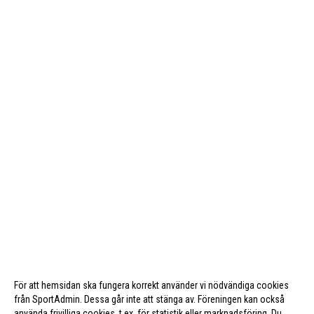
För att hemsidan ska fungera korrekt använder vi nödvändiga cookies
från SportAdmin. Dessa går inte att stänga av. Föreningen kan också
använda frivilliga cookies, t.ex. för statistik eller marknadsföring. Du