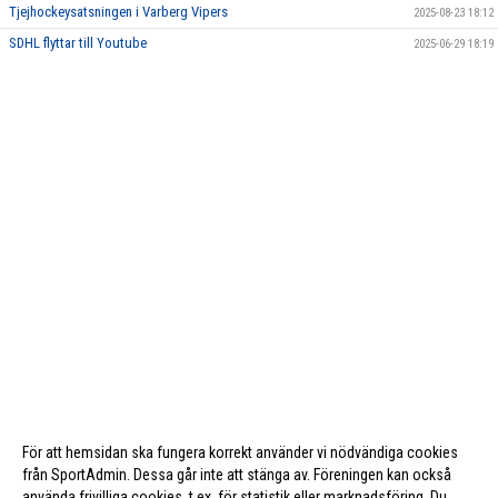
Tjejhockeysatsningen i Varberg Vipers
2025-08-23 18:12
SDHL flyttar till Youtube
2025-06-29 18:19
För att hemsidan ska fungera korrekt använder vi nödvändiga cookies
från SportAdmin. Dessa går inte att stänga av. Föreningen kan också
använda frivilliga cookies, t.ex. för statistik eller marknadsföring. Du