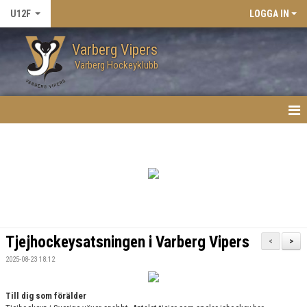
U12F
LOGGA IN
Varberg Vipers
Varberg Hockeyklubb
HEM
NYHETER
KALENDER
MATCHER
Tjejhockeysatsningen i Varberg Vipers
<
>
TRUPPEN
2025-08-23 18:12
BILDGALLERI
Till dig som förälder