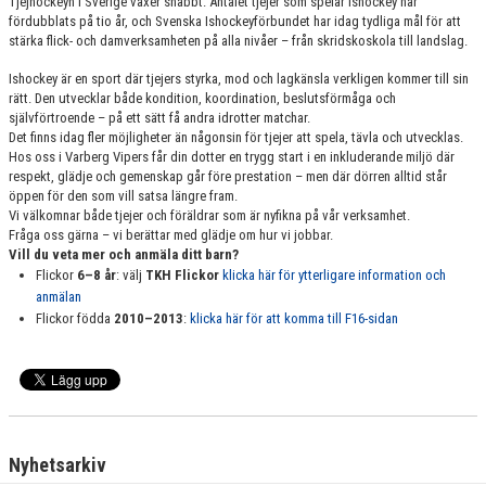
Tjejhockeyn i Sverige växer snabbt. Antalet tjejer som spelar ishockey har
DOKUMENT
fördubblats på tio år, och Svenska Ishockeyförbundet har idag tydliga mål för att
stärka flick- och damverksamheten på alla nivåer – från skridskoskola till landslag.
Ishockey är en sport där tjejers styrka, mod och lagkänsla verkligen kommer till sin
rätt. Den utvecklar både kondition, koordination, beslutsförmåga och
självförtroende – på ett sätt få andra idrotter matchar.
Det finns idag fler möjligheter än någonsin för tjejer att spela, tävla och utvecklas.
Hos oss i Varberg Vipers får din dotter en trygg start i en inkluderande miljö där
respekt, glädje och gemenskap går före prestation – men där dörren alltid står
öppen för den som vill satsa längre fram.
Vi välkomnar både tjejer och föräldrar som är nyfikna på vår verksamhet.
Fråga oss gärna – vi berättar med glädje om hur vi jobbar.
Vill du veta mer och anmäla ditt barn?
Flickor
6–8 år
: välj
TKH Flickor
klicka här för ytterligare information och
anmälan
Flickor födda
2010–2013
:
klicka här för att komma till F16-sidan
Nyhetsarkiv