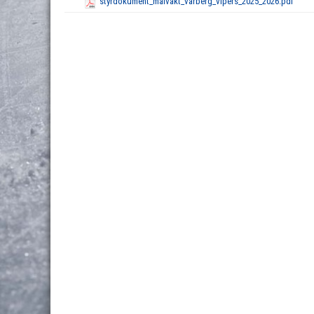
styrdokument_målvakt_varberg_vipers_2025_2026.pdf