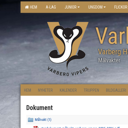
HEM
A-LAG
JUNIOR
UNGDOM
FLICKOR
Var
Varberg H
Målvakter
HEM
NYHETER
KALENDER
TRUPPEN
BILDGALLERI
Dokument
Målvakt (1)