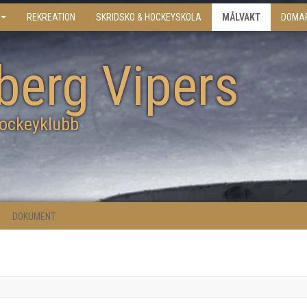
REKREATION
SKRIDSKO & HOCKEYSKOLA
MÅLVAKT
DOMA
berg Vipers
ockeyklubb
DOKUMENT