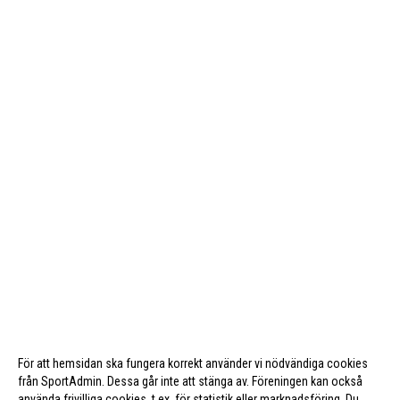
För att hemsidan ska fungera korrekt använder vi nödvändiga cookies
från SportAdmin. Dessa går inte att stänga av. Föreningen kan också
använda frivilliga cookies, t.ex. för statistik eller marknadsföring. Du