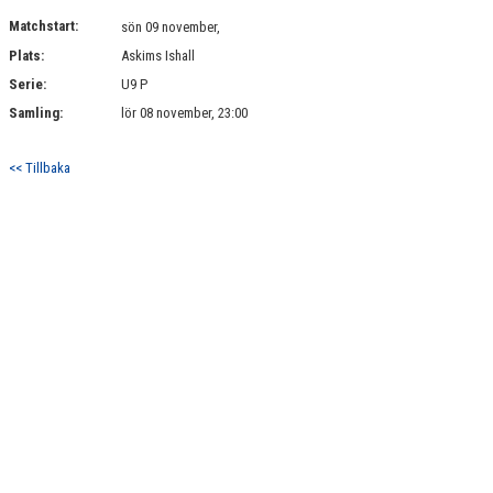
DOKUMENT
Matchstart:
sön 09 november,
Plats:
Askims Ishall
KONTAKT
Serie:
U9 P
Samling:
lör 08 november, 23:00
<< Tillbaka