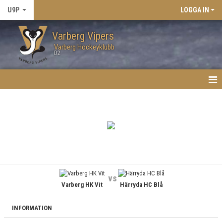
U9P
LOGGA IN
Varberg Vipers
Varberg Hockeyklubb
D2
HEM
NYHETER
KALENDER
MATCHER
vs
Varberg HK Vit
Härryda HC Blå
TRUPPEN
BILDGALLERI
INFORMATION